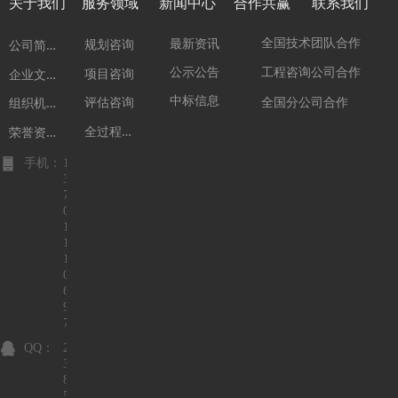
关于我们
服务领域
新闻中心
合作共赢
联系我们
公
司简介
全国技术团队合作
最新资讯
规划咨询
企
业文化
公示公告
工程咨询公司合作
项目咨询
组
织机构
中标信息
全国分公司合作
评估咨询
全
过程咨询
荣
誉资质
手机：
1
3
7
0
1
1
1
0
6
9
7
QQ：
2
3
8
5