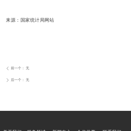
来源：国家统计局网站
前一个：
无
ꄴ
后一个：
无
ꄲ