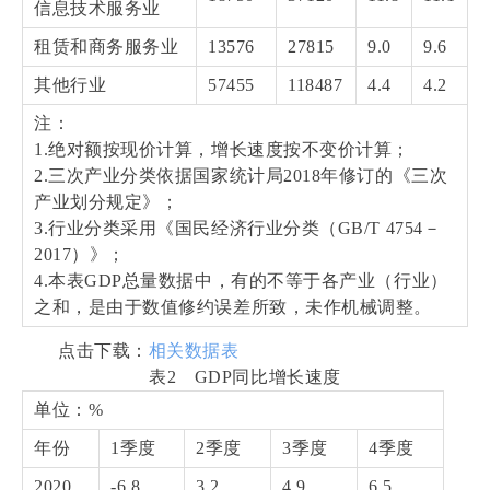
信息技术服务业
租赁和商务服务业
13576
27815
9.0
9.6
其他行业
57455
118487
4.4
4.2
注：
1.绝对额按现价计算，增长速度按不变价计算；
2.三次产业分类依据国家统计局2018年修订的《三次
产业划分规定》；
3.行业分类采用《国民经济行业分类（GB/T 4754－
2017）》；
4.本表GDP总量数据中，有的不等于各产业（行业）
之和，是由于数值修约误差所致，未作机械调整。
点击下载：
相关数据表
表2 GDP同比增长速度
单位：%
年份
1季度
2季度
3季度
4季度
2020
-6.8
3.2
4.9
6.5