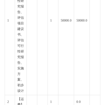
性研
究报
告、
评估
1
1
50000.0
50000.0
项目
建议
书、
评估
可行
性研
究报
告、
实施
方
案、
初步
设计
【运
2
1
0.0
费】