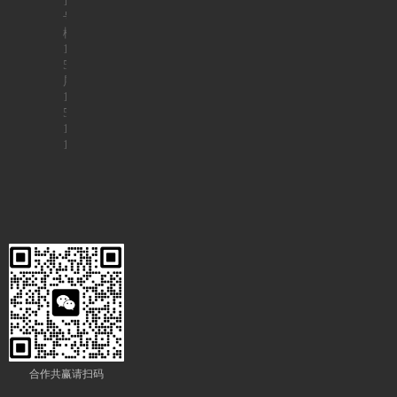
1
号
楼
1
5
层
1
5
1
1
合作共赢请扫码