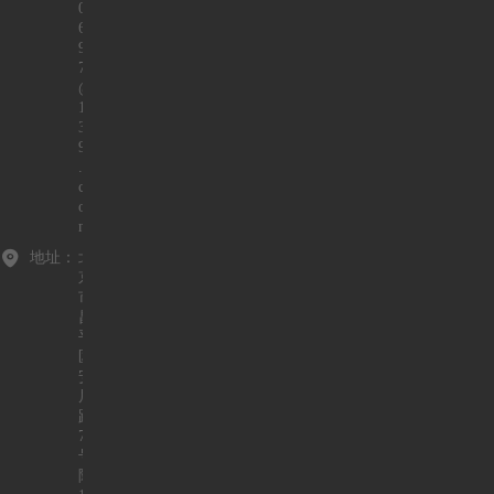
0
6
9
7
@
1
3
9
.
c
o
m
地址：
北
京
市
昌
平
区
安
居
路
7
号
院