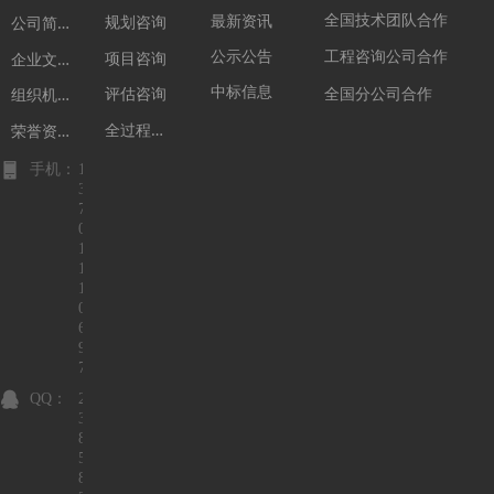
公
司简介
全国技术团队合作
最新资讯
规划咨询
企
业文化
公示公告
工程咨询公司合作
项目咨询
组
织机构
中标信息
全国分公司合作
评估咨询
全
过程咨询
荣
誉资质
手机：
1
3
7
0
1
1
1
0
6
9
7
QQ：
2
3
8
5
8