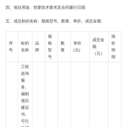
四、项目用途、简要技术要求及合同履行日期:
五、成交标的名称、规格型号、数量、单价、成交金额:
规
报
成交金
序
标的
品
格
数
单价
价
额
号
名称
牌
型
量
(元)
明
（元）
号
细
工程
咨询
服
务、
编制
项目
建议
书、
可行