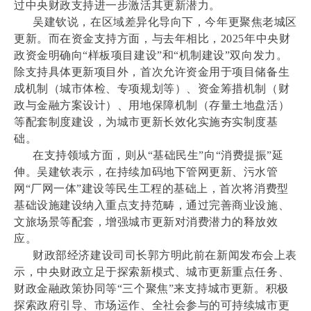
过中央财政支持进一步激活其更新潜力。
吴建钦说，在区域差异化导向下，今年更聚焦老城区
更新。而在资金支持方面，与去年相比，2025年中央财
政资金明确向“样板项目建设”和“机制建设”双向发力。
除支持具体更新项目外，首次允许资金用于项目储备生
成机制（城市体检、专项规划等）、资金筹措机制（财
政与金融方案设计）、用地保障机制（存量土地盘活）
等配套制度建设，为城市更新长效化实施夯实制度基
础。
在支持领域方面，则从“基础民生”向“消费提振”延
伸。吴建钦表示，在持续加码地下管网更新、污水管
网“厂网一体”建设等民生工程的基础上，首次将消费型
基础设施建设纳入重点支持范畴，通过完善商业设施、
文旅场景等配套，增强城市更新对消费潜力的释放效
应。
财政部经济建设司司长郭方明此前在新闻发布会上表
示，中央财政立足于探索新模式、城市更新重点任务、
财政金融政策协同等“三个聚焦”来支持城市更新。积极
探索政府引导、市场运作、全社会参与的可持续城市更