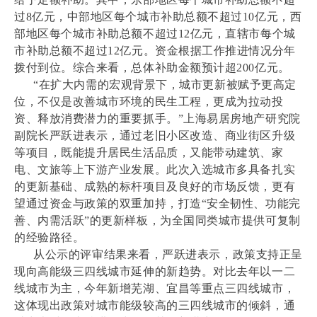
过8亿元，中部地区每个城市补助总额不超过10亿元，西
部地区每个城市补助总额不超过12亿元，直辖市每个城
市补助总额不超过12亿元。资金根据工作推进情况分年
拨付到位。综合来看，总体补助金额预计超200亿元。
“在扩大内需的宏观背景下，城市更新被赋予更高定
位，不仅是改善城市环境的民生工程，更成为拉动投
资、释放消费潜力的重要抓手。”上海易居房地产研究院
副院长严跃进表示，通过老旧小区改造、商业街区升级
等项目，既能提升居民生活品质，又能带动建筑、家
电、文旅等上下游产业发展。此次入选城市多具备扎实
的更新基础、成熟的标杆项目及良好的市场反馈，更有
望通过资金与政策的双重加持，打造“安全韧性、功能完
善、内需活跃”的更新样板，为全国同类城市提供可复制
的经验路径。
从公示的评审结果来看，严跃进表示，政策支持正呈
现向高能级三四线城市延伸的新趋势。对比去年以一二
线城市为主，今年新增芜湖、宜昌等重点三四线城市，
这体现出政策对城市能级较高的三四线城市的倾斜，通