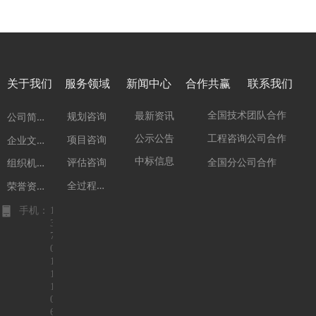
关于我们
服务领域
新闻中心
合作共赢
联系我们
公
司简介
全国技术团队合作
最新资讯
规划咨询
企
业文化
公示公告
工程咨询公司合作
项目咨询
组
织机构
中标信息
全国分公司合作
评估咨询
全
过程咨询
荣
誉资质
手机：
1
3
7
0
1
1
1
0
6