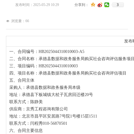
3
发布时间：
2025-05-29
10:29
分享到：
浏览量：
66
넶
发布时
一、合同编号：HB2025044310010003-A5
二、合同名称：承德县数据和政务服务局购买社会咨询评估服务项
三、项目编码：HB2025044310010003
四、项目名称：承德县数据和政务服务局购买社会咨询评估项目
五、合同主体
采购人：承德县数据和政务服务局本级
地址：承德县下板城镇大杖子瓦房回迁楼20号
联系方式：陈静美
供应商：京秀工程咨询有限公司
地址：北京市昌平区安居路7号院1号楼15层1511
联系方式：闫程秀010-56870501
六、合同主要信息