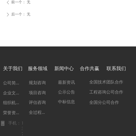
前一个：
无
ꄴ
后一个：
无
ꄲ
关于我们
服务领域
新闻中心
合作共赢
联系我们
公
司简介
全国技术团队合作
最新资讯
规划咨询
企
业文化
公示公告
工程咨询公司合作
项目咨询
组
织机构
中标信息
全国分公司合作
评估咨询
全
过程咨询
荣
誉资质
手机：
1
3
7