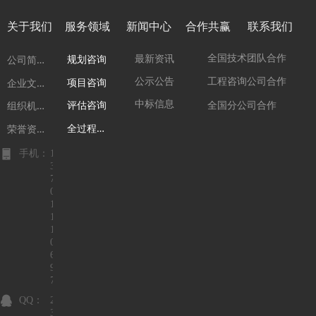
关于我们
服务领域
新闻中心
合作共赢
联系我们
公
司简介
全国技术团队合作
最新资讯
规划咨询
企
业文化
公示公告
工程咨询公司合作
项目咨询
组
织机构
中标信息
全国分公司合作
评估咨询
全
过程咨询
荣
誉资质
手机：
1
3
7
0
1
1
1
0
6
9
7
QQ：
2
3